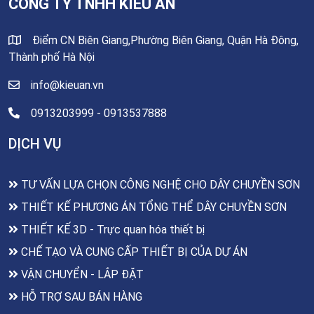
CÔNG TY TNHH KIỀU AN
Điểm CN Biên Giang,Phường Biên Giang, Quận Hà Đông,
Thành phố Hà Nội
info@kieuan.vn
0913203999 - 0913537888
DỊCH VỤ
TƯ VẤN LỰA CHỌN CÔNG NGHỆ CHO DÂY CHUYỀN SƠN
THIẾT KẾ PHƯƠNG ÁN TỔNG THỂ DÂY CHUYỀN SƠN
THIẾT KẾ 3D - Trực quan hóa thiết bị
CHẾ TẠO VÀ CUNG CẤP THIẾT BỊ CỦA DỰ ÁN
VẬN CHUYỂN - LẮP ĐẶT
HỖ TRỢ SAU BÁN HÀNG