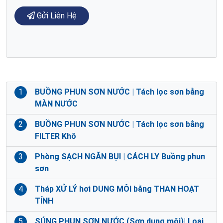
Gửi Liên Hệ
1
BUỒNG PHUN SƠN NƯỚC | Tách lọc sơn bằng
MÀN NƯỚC
2
BUỒNG PHUN SƠN NƯỚC | Tách lọc sơn bằng
FILTER Khô
3
Phòng SẠCH NGĂN BỤI | CÁCH LY Buồng phun
sơn
4
Tháp XỬ LÝ hơi DUNG MÔI bằng THAN HOẠT
TÍNH
5
SÚNG PHUN SƠN NƯỚC (Sơn dung môi)| Loại