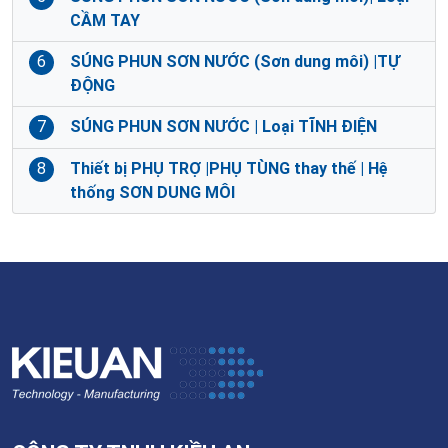
CẦM TAY
6
SÚNG PHUN SƠN NƯỚC (Sơn dung môi) |TỰ
ĐỘNG
7
SÚNG PHUN SƠN NƯỚC | Loại TĨNH ĐIỆN
8
Thiết bị PHỤ TRỢ |PHỤ TÙNG thay thế | Hệ
thống SƠN DUNG MÔI