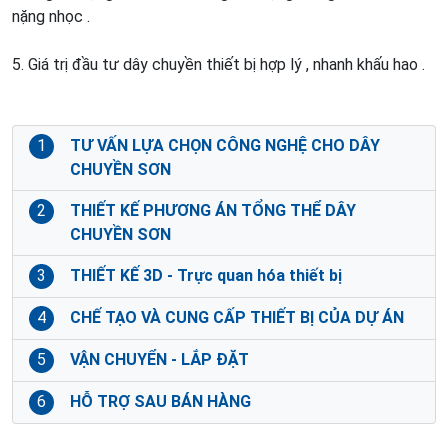
nặng nhọc .
5. Giá trị đầu tư dây chuyền thiết bị hợp lý , nhanh khấu hao .
1
TƯ VẤN LỰA CHỌN CÔNG NGHỆ CHO DÂY
CHUYỀN SƠN
2
THIẾT KẾ PHƯƠNG ÁN TỔNG THỂ DÂY
CHUYỀN SƠN
3
THIẾT KẾ 3D - Trực quan hóa thiết bị
4
CHẾ TẠO VÀ CUNG CẤP THIẾT BỊ CỦA DỰ ÁN
5
VẬN CHUYỂN - LẮP ĐẶT
6
HỖ TRỢ SAU BÁN HÀNG