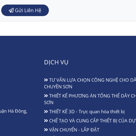
Gửi Liên Hệ
DỊCH VỤ
TƯ VẤN LỰA CHỌN CÔNG NGHỆ CHO D
CHUYỀN SƠN
THIẾT KẾ PHƯƠNG ÁN TỔNG THỂ DÂY C
SƠN
uận Hà Đông,
THIẾT KẾ 3D - Trực quan hóa thiết bị
CHẾ TẠO VÀ CUNG CẤP THIẾT BỊ CỦA DỰ
VẬN CHUYỂN - LẮP ĐẶT