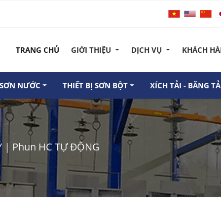
TRANG CHỦ
GIỚI THIỆU
DỊCH VỤ
KHÁCH H
Ị SƠN NƯỚC
THIẾT BỊ SƠN BỘT
XÍCH TẢI - BĂNG TẢ
LÝ | Phun HC TỰ ĐỘNG