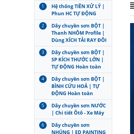
1
Hệ thống TIỀN XỬ LÝ |
Phun HC TỰ ĐỘNG
2
Dây chuyền sơn BỘT |
Thanh NHÔM Profile |
Dùng XÍCH TẢI RAY ĐÔI
3
Dây chuyền sơn BỘT |
SP KÍCH THƯỚC LỚN |
TỰ ĐỘNG Hoàn toàn
4
Dây chuyền sơn BỘT |
BÌNH CỨU HOẢ | TỰ
ĐỘNG Hoàn toàn
5
Dây chuyền sơn NƯỚC
| Chi tiết Ôtô - Xe Máy
6
Dây chuyền sơn
NHÚNG | ED PAINTING