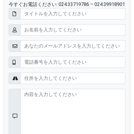
今すぐお電話ください: 024.33719786 – 024.39918901